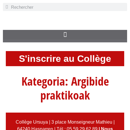
S'inscrire au Collège
Kategoria:
Argibide
praktikoak
Collège Ursuya | 3 place Monseigneur Mathieu |
64240 Hasparren | Tél : 05 59 29 62 89
|
Nous