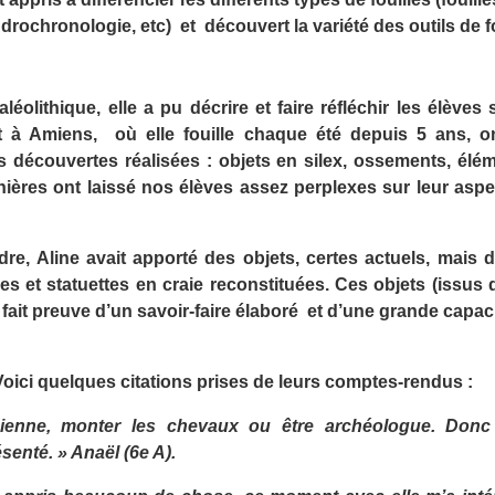
rochronologie, etc) et découvert la variété des outils de fo
éolithique, elle a pu décrire et faire réfléchir les élèves
 à Amiens, où elle fouille chaque été depuis 5 ans, 
es découvertes réalisées : objets en silex, ossements, élé
res ont laissé nos élèves assez perplexes sur leur aspect e
re, Aline avait apporté des objets, certes actuels, mais 
ures et statuettes en craie reconstituées. Ces objets (issu
fait preuve d’un savoir-faire élaboré et d’une grande capac
 Voici quelques citations prises de leurs comptes-rendus :
ienne, monter les chevaux ou être archéologue. Donc l’
senté. » Anaël (6e A).