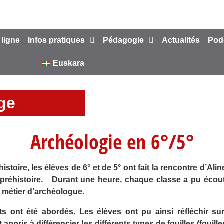
 ligne
Infos pratiques
Pédagogie
Actualités
Pod
Euskara
ège
Archéologie en 6°/5°
istoire, les élèves de 6° et de 5° ont fait la rencontre d’Al
n préhistoire. Durant une heure, chaque classe a pu écout
 métier d’archéologue.
 ont été abordés. Les élèves ont pu ainsi réfléchir sur
t appris à différencier les différents types de fouilles (fouil