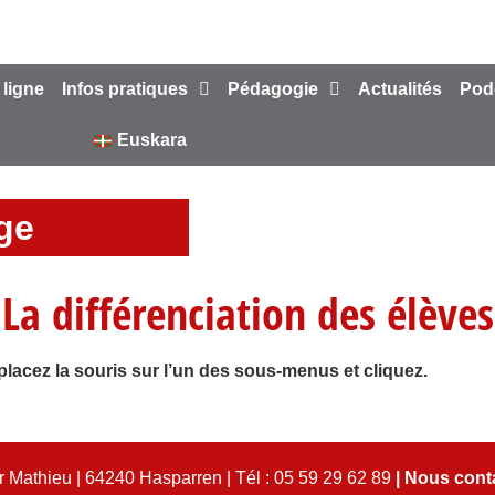
 ligne
Infos pratiques
Pédagogie
Actualités
Pod
Euskara
ège
La différenciation des élèves
lacez la souris sur l’un des sous-menus et cliquez.
 Mathieu | 64240 Hasparren | Tél : 05 59 29 62 89
|
Nous cont