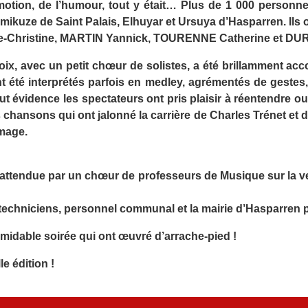
’émotion, de l’humour, tout y était… Plus de 1 000 perso
ikuze de Saint Palais, Elhuyar et Ursuya d’Hasparren. Ils o
e-Christine, MARTIN Yannick, TOURENNE Catherine et DUR
ix, avec un petit chœur de solistes, a été brillamment acco
nt été interprétés parfois en medley, agrémentés de gestes, e
 évidence les spectateurs ont pris plaisir à réentendre o
hansons qui ont jalonné la carrière de Charles Trénet et de
mage.
 inattendue par un chœur de professeurs de Musique sur la ve
s techniciens, personnel communal et la mairie d’Hasparren p
rmidable soirée qui ont œuvré d’arrache-pied !
e édition !