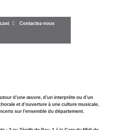
cast
Contactez-nous
utour d’une œuvre, d’un interprète ou d’un
horale et d’ouverture à une culture musicale,
oncerts sur l’ensemble du département.
 : 3 au Zénith de Pau, 1 à la Gare du Midi de