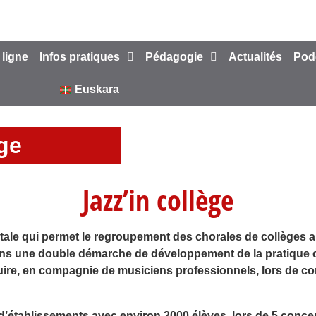
 ligne
Infos pratiques
Pédagogie
Actualités
Pod
Euskara
ège
Jazz’in collège
tale qui permet le regroupement des chorales de collèges a
dans une double démarche de développement de la pratique c
uire, en compagnie de musiciens professionnels, lors de c
’établissements avec environ 3000 élèves, lors de 5 concerts