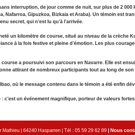
e sans interruption, de jour comme de nuit, sur plus de 2 000
, Nafarroa, Gipuzkoa, Bizkaia et Araba). Un témoin est tra
nu secret, qui n’est lu qu’à l’arrivée.
cheté un kilomètre de course, situé au niveau de la crèche K
e à la fois festive et pleine d’émotion. Les plus courageu
a course a poursuivi son parcours en Navarre. Elle est ensu
nne attirant de nombreux participants tout au long de son
Bilbao, où le message contenu dans le témoin a été enfin dév
e : c’est un événement magnifique, porteur de valeurs forte
 Mathieu | 64240 Hasparren | Tél : 05 59 29 62 89
|
Nous cont