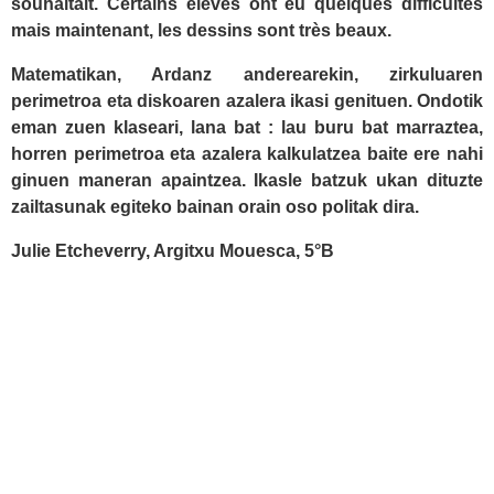
souhaitait. Certains élèves ont eu quelques difficultés
mais maintenant, les dessins sont très beaux.
Matematikan, Ardanz anderearekin, zirkuluaren
perimetroa eta diskoaren azalera ikasi genituen. Ondotik
eman zuen klaseari, lana bat : lau buru bat marraztea,
horren perimetroa eta azalera kalkulatzea baite ere nahi
ginuen maneran apaintzea. Ikasle batzuk ukan dituzte
zailtasunak egiteko bainan orain oso politak dira.
Julie Etcheverry, Argitxu Mouesca, 5°B
Collège Ursuya | 3 place Monseigneur Mathieu | 64240
Hasparren | Tél : 05 59 29 62 89
|
Nous
contacter
|
Mentions légales