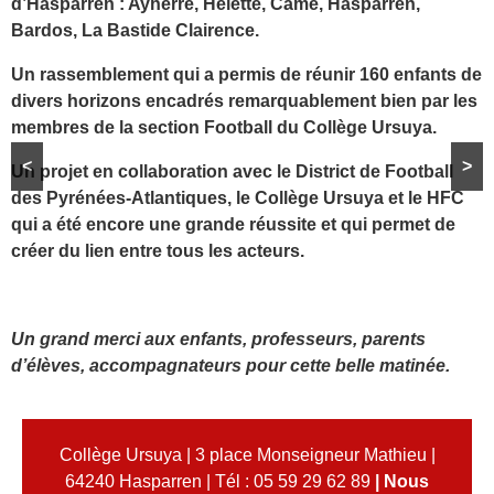
d’Hasparren : Ayherre, Helette, Came, Hasparren,
Bardos, La Bastide Clairence.
Un rassemblement qui a permis de réunir 160 enfants de
divers horizons encadrés remarquablement bien par les
membres de la section Football du Collège Ursuya.
<
>
Un projet en collaboration avec le District de Football
des Pyrénées-Atlantiques, le Collège Ursuya et le HFC
qui a été encore une grande réussite et qui permet de
créer du lien entre tous les acteurs.
Un grand merci aux enfants, professeurs, parents
d’élèves, accompagnateurs pour cette belle matinée.
Collège Ursuya | 3 place Monseigneur Mathieu |
64240 Hasparren | Tél : 05 59 29 62 89
|
Nous