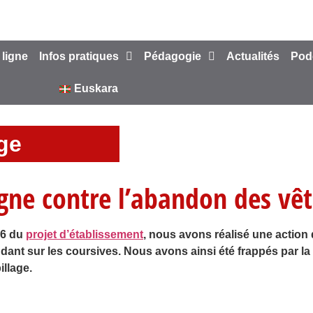
 ligne
Infos pratiques
Pédagogie
Actualités
Pod
Euskara
ège
ne contre l’abandon des vê
16 du
projet d’établissement
, nous avons réalisé une action
ant sur les coursives. Nous avons ainsi été frappés par l
llage.